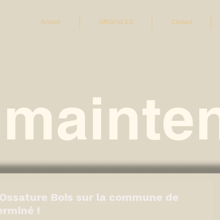
Accueil
URGENCES
Contact
 mainten
Ossature Bois sur la commune de
erminé !