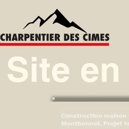
Site en
Construction maison 
Montbonnot. Projet t