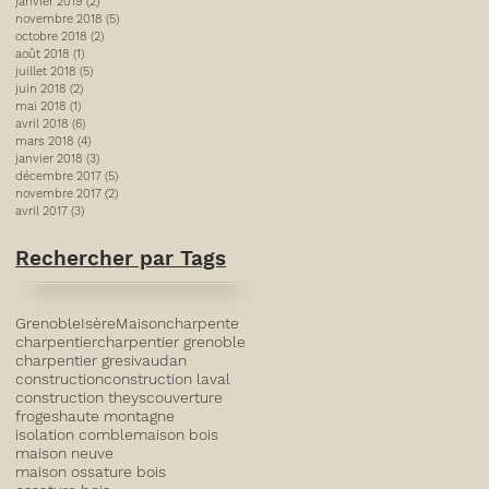
janvier 2019
(2)
2 posts
novembre 2018
(5)
5 posts
octobre 2018
(2)
2 posts
août 2018
(1)
1 post
juillet 2018
(5)
5 posts
juin 2018
(2)
2 posts
mai 2018
(1)
1 post
avril 2018
(6)
6 posts
mars 2018
(4)
4 posts
janvier 2018
(3)
3 posts
décembre 2017
(5)
5 posts
novembre 2017
(2)
2 posts
avril 2017
(3)
3 posts
Rechercher par Tags
Grenoble
Isère
Maison
charpente
charpentier
charpentier grenoble
charpentier gresivaudan
construction
construction laval
construction theys
couverture
froges
haute montagne
isolation comble
maison bois
maison neuve
maison ossature bois