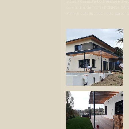
Maison ossature bois réalisée avec
commune de MONTBONNOT SAIN
Permis obtenu avec notre partena