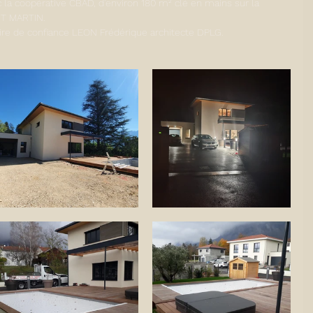
 la coopérative CBAD, d'environ 180 m² clé en mains sur la 
T MARTIN.
ire de confiance LEON Frédérique architecte DPLG.