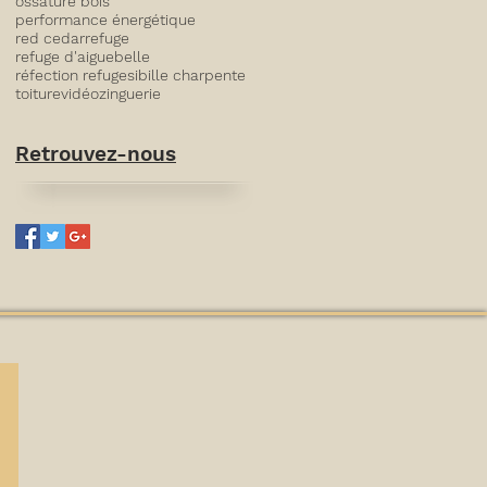
ossature bois
performance énergétique
red cedar
refuge
refuge d'aiguebelle
réfection refuge
sibille charpente
toiture
vidéo
zinguerie
Retrouvez-nous