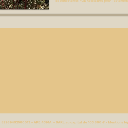
les compétences RGE nécessaires pour l’obtention d
: 52989492500013 - APE 4391A - SARL au capital de 103 800 € -
Mentions lé