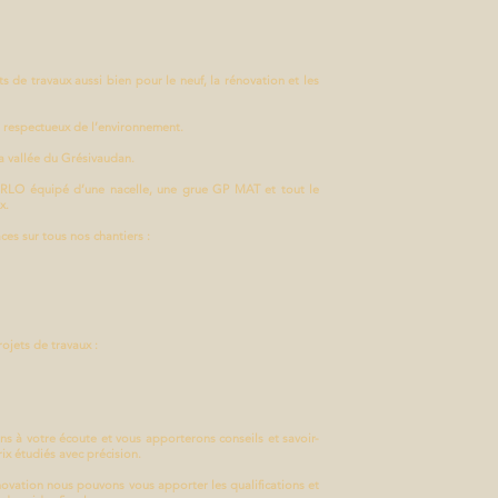
e travaux aussi bien pour le neuf, la rénovation et les
n respectueux de l’environnement.
la vallée du Grésivaudan.
LO équipé d’une nacelle, une grue GP MAT et tout le
x.
es sur tous nos chantiers :
jets de travaux :
ons à votre écoute et vous apporterons conseils et savoir-
ix étudiés avec précision.
novation nous pouvons vous apporter les qualifications et