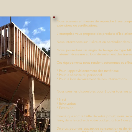
Nous sommes en mesure de répondre à vos projets d
extensions ou surélévations.
L'entreprise vous propose des produits d'isolatio
Nous intervenons sur l'Isère et en particulier dans 
Nous possédons un engin de levage de type MER
matériel nécessaire au bon déroulement des travau
Ces équipements nous rendent autonomes et efficac
* Pour l’approvisionnement des matériaux
* Pour la sécurité du personnel
* Pour le bon déroulement de nos interventions
Nous sommes disponibles pour étudier tous vos pro
* Neuf
* Rénovation
* Extension
Quelle que soit la taille de votre projet, nous ser
faire, dans le cadre de votre budget, grâce à des pr
De plus, pour vos travaux de construction et de ré