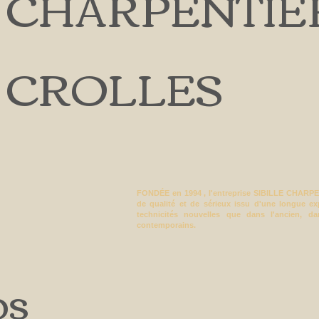
CHARPENTIE
CROLLES
FONDÉE en 1994 , l'entreprise SIBILLE CHARPE
de qualité et de sérieux issu d'une longue ex
technicités nouvelles que dans l'ancien, da
contemporains.
os