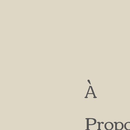
À
Prop