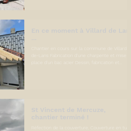
En ce moment à Villard de Lan
...
Chantier en cours sur la commune de Villard-
de-Lans Fabrication d'une charpente et mise e
place d'un bac acier Dessin, fabrication et...
St Vincent de Mercuze,
chantier terminé !
Réfection de la couverture, Couverture en tuil