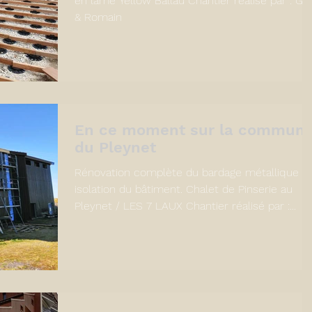
en lame Yellow Ballau Chantier réalisé par : Gé
& Romain
En ce moment sur la commun
du Pleynet
Rénovation complète du bardage métallique e
isolation du bâtiment. Chalet de Pinserie au
Pleynet / LES 7 LAUX Chantier réalisé par :...