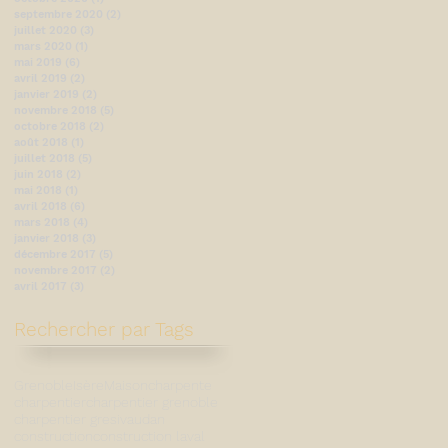
septembre 2020
(2)
2 posts
juillet 2020
(3)
3 posts
mars 2020
(1)
1 post
mai 2019
(6)
6 posts
avril 2019
(2)
2 posts
janvier 2019
(2)
2 posts
novembre 2018
(5)
5 posts
octobre 2018
(2)
2 posts
août 2018
(1)
1 post
juillet 2018
(5)
5 posts
juin 2018
(2)
2 posts
mai 2018
(1)
1 post
avril 2018
(6)
6 posts
mars 2018
(4)
4 posts
janvier 2018
(3)
3 posts
décembre 2017
(5)
5 posts
novembre 2017
(2)
2 posts
avril 2017
(3)
3 posts
Rechercher par Tags
Grenoble
Isère
Maison
charpente
charpentier
charpentier grenoble
charpentier gresivaudan
construction
construction laval