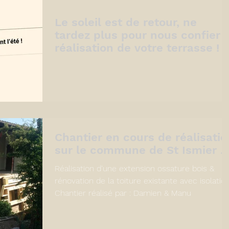
Le soleil est de retour, ne
tardez plus pour nous confier l
réalisation de votre terrasse !
Chantier en cours de réalisatio
sur le commune de St Ismier ..
Réalisation d'une extension ossature bois &
rénovation de la toiture existante avec isolation
Chantier réalisé par : Damien & Manu