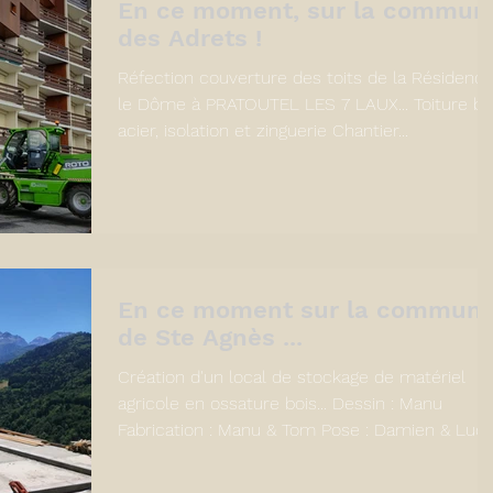
En ce moment, sur la commun
des Adrets !
Réfection couverture des toits de la Résidenc
le Dôme à PRATOUTEL LES 7 LAUX... Toiture b
acier, isolation et zinguerie Chantier...
En ce moment sur la commun
de Ste Agnès ...
Création d'un local de stockage de matériel
agricole en ossature bois... Dessin : Manu
Fabrication : Manu & Tom Pose : Damien & Luc
La...