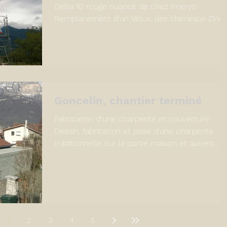
Delta 10 rouge nuancé de chez Imerys.
Remplacement d'un Vélux, des chéneaux Zinc,
du...
Goncelin, chantier terminé
Fabrication d'une charpente et couverture
Dessin, fabrication et pose d'une charpente
traditionnelle sur la partie maison et auvent....
1
2
3
4
5