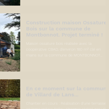
Construction maison Ossature
Bois sur la commune de
Montbonnot. Projet terminé !
Maison ossature bois réalisée avec la
coopérative CBAD, d'environ 180 m² clé en
mains sur la commune de MONTBONNOT
SAINT MARTIN. Permis...
En ce moment sur la commun
de Villard de Lans...
Chantier en cours : Réalisation d'une terrasse