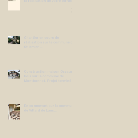
la réalisation de votre terrasse
!
Chantier en cours de
réalisation sur le commune de
St Ismier ...
Construction maison Ossature
Bois sur la commune de
Montbonnot. Projet terminé !
En ce moment sur la commune
e
de Villard de Lans...