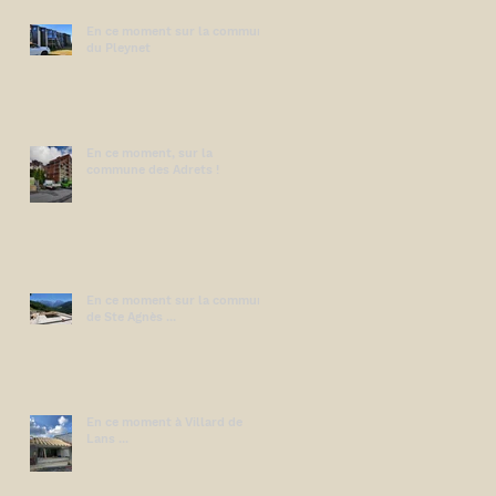
ry
En ce moment sur la commune
du Pleynet
En ce moment, sur la
commune des Adrets !
e
t
En ce moment sur la commune
de Ste Agnès ...
En ce moment à Villard de
Lans ...