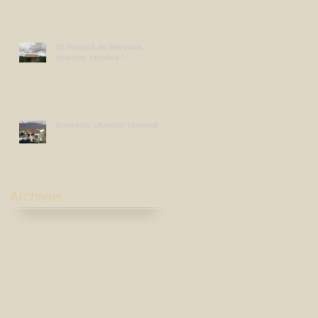
e
St Vincent de Mercuze,
e
chantier terminé !
ac
Goncelin, chantier terminé
Archives
e
as