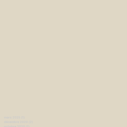
mars 2025
(1)
1 post
décembre 2020
(2)
2 posts
octobre 2020
(1)
1 post