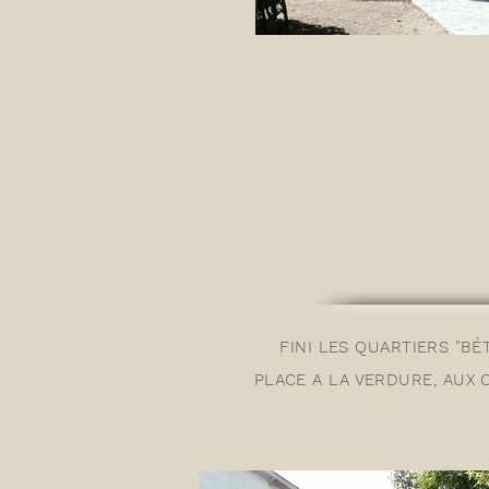
FINI LES QUARTIERS "
BÉ
PLACE A LA VERDURE, AUX