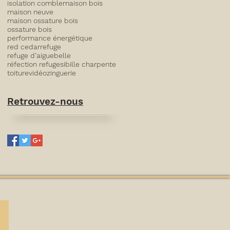
isolation comble
maison bois
maison neuve
maison ossature bois
ossature bois
performance énergétique
red cedar
refuge
refuge d'aiguebelle
réfection refuge
sibille charpente
toiture
vidéo
zinguerie
Retrouvez-nous