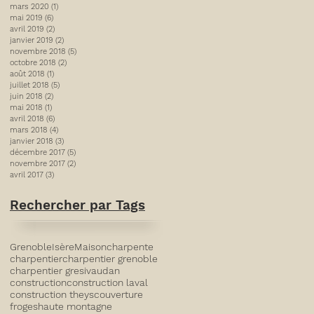
mars 2020
(1)
1 post
mai 2019
(6)
6 posts
avril 2019
(2)
2 posts
janvier 2019
(2)
2 posts
novembre 2018
(5)
5 posts
octobre 2018
(2)
2 posts
août 2018
(1)
1 post
juillet 2018
(5)
5 posts
juin 2018
(2)
2 posts
mai 2018
(1)
1 post
avril 2018
(6)
6 posts
mars 2018
(4)
4 posts
janvier 2018
(3)
3 posts
décembre 2017
(5)
5 posts
novembre 2017
(2)
2 posts
avril 2017
(3)
3 posts
Rechercher par Tags
Grenoble
Isère
Maison
charpente
charpentier
charpentier grenoble
charpentier gresivaudan
construction
construction laval
construction theys
couverture
froges
haute montagne